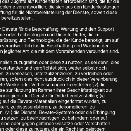
des Zugriffs auf Kundendaten erforderlich sind, die für die
robleme verantwortlich, die sich aus den Kundenleistungen
ng für die Nichtbereitstellung der Dienste, soweit diese
bereitzustellen.
r Elevate für die Beschaffung, Wartung und den Support
e oder Technologien und Dienste Dritter, die im
rüstung und Technologie, die der Kunde benötigt, um auf
ein verantwortlich für die Beschaffung und Wartung der
 jeglicher Art, die mit dem Vorstehenden verbunden sind.
alien zuzugreifen oder diese zu nutzen, es sei denn, dies
nverstanden und verpflichtet sich, weder selbst noch
en, zu verleasen, unterzulizenzieren, zu vertreiben oder
ren, sofern dies nicht ausdrücklich in dieser Vereinbarung
tete Werke oder Verbesserungen zu erstellen; (iv) die
eise zur Nutzung im Rahmen ihrer Geschäftstätigkeit zur
logien oder Dienste für Dritte bereitzustellen; (v)
 auf die Elevate-Materialien eingerichtet wurden, zu
keln, zu disassemblieren, zu dekompilieren, zu
 (vii) die Dienste, Elevate-Systeme oder die Erbringung
zu setzen, zu beeinträchtigen, zu behindern oder auf
ig sind oder gegen geltende Gesetze oder Vorschriften
fen oder diese zu nutzen, die ein Recht an geistigem