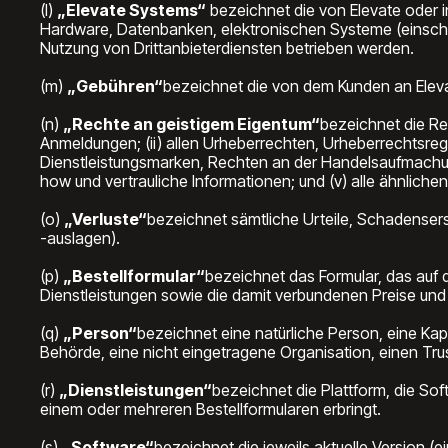
(l)
„Elevate Systems“
bezeichnet die von Elevate oder in
Hardware, Datenbanken, elektronischen Systeme (einsch
Nutzung von Drittanbieterdiensten betrieben werden.
(m)
„Gebühren“
bezeichnet die von dem Kunden an Elevat
(n)
„Rechte an geistigem Eigentum“
bezeichnet die R
Anmeldungen; (ii) allen Urheberrechten, Urheberrechtsre
Dienstleistungsmarken, Rechten an der Handelsaufmachu
how und vertrauliche Informationen; und (v) alle ähnlic
(o)
„Verluste“
bezeichnet sämtliche Urteile, Schadenser
-auslagen).
(p)
„Bestellformular“
bezeichnet das Formular, das auf 
Dienstleistungen sowie die damit verbundenen Preise und
(q)
„Person“
bezeichnet eine natürliche Person, eine Kapi
Behörde, eine nicht eingetragene Organisation, einen Trus
(r)
„Dienstleistungen“
bezeichnet die Plattform, die So
einem oder mehreren Bestellformularen erbringt.
(s)
„Software“
bezeichnet die jeweils aktuelle Version