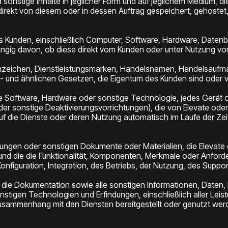
sonstige Inhalte in jeglicher Form und auf jeglichem Medium, 
ndirekt von diesem oder in dessen Auftrag gespeichert, gehostet
es Kunden, einschließlich Computer, Software, Hardware, Datenb
 davon, ob diese direkt vom Kunden oder unter Nutzung von D
nzeichen, Dienstleistungsmarken, Handelsnamen, Handelsauf
nd ähnlichen Gesetzen, die Eigentum des Kunden sind oder vo
 Software, Hardware oder sonstige Technologie, jedes Gerät ode
er sonstige Deaktivierungsvorrichtungen), die von Elevate ode
uf die Dienste oder deren Nutzung automatisch im Laufe der Zeit
ungen oder sonstigen Dokumente oder Materialien, die Elevate 
und die die Funktionalität, Komponenten, Merkmale oder Anford
, Konfiguration, Integration, des Betriebs, der Nutzung, des Supp
 die Dokumentation sowie alle sonstigen Informationen, Daten,
tigen Technologien und Erfindungen, einschließlich aller Leis
usammenhang mit den Diensten bereitgestellt oder genutzt werd