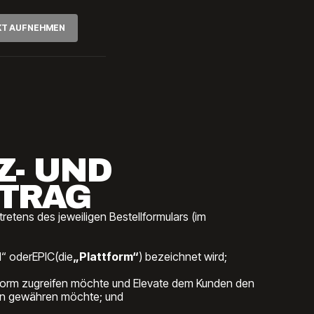
KT AUFNEHMEN
Z- UND
RTRAG
tretens des jeweiligen Bestellformulars (im
d“ oderEPIC(die
„Plattform“
) bezeichnet wird;
form zugreifen möchte und Elevate dem Kunden den
en gewähren möchte; und