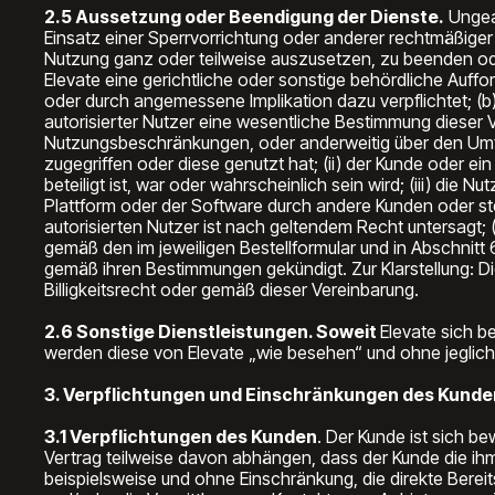
2.5 Aussetzung oder Beendigung der Dienste.
Ungeac
Einsatz einer Sperrvorrichtung oder anderer rechtmäßiger
Nutzung ganz oder teilweise auszusetzen, zu beenden od
Elevate eine gerichtliche oder sonstige behördliche Auff
oder durch angemessene Implikation dazu verpflichtet; (b
autorisierter Nutzer eine wesentliche Bestimmung dieser V
Nutzungsbeschränkungen, oder anderweitig über den Umfan
zugegriffen oder diese genutzt hat; (ii) der Kunde oder e
beteiligt ist, war oder wahrscheinlich sein wird; (iii) die
Plattform oder der Software durch andere Kunden oder stell
autorisierten Nutzer ist nach geltendem Recht untersagt
gemäß den im jeweiligen Bestellformular und in Abschnitt
gemäß ihren Bestimmungen gekündigt. Zur Klarstellung: D
Billigkeitsrecht oder gemäß dieser Vereinbarung.
2.6 Sonstige Dienstleistungen. Soweit
Elevate sich b
werden diese von Elevate „wie besehen“ und ohne jegliche
3. Verpflichtungen und Einschränkungen des Kunde
3.1 Verpflichtungen des Kunden
. Der Kunde ist sich b
Vertrag teilweise davon abhängen, dass der Kunde die ihm 
beispielsweise und ohne Einschränkung, die direkte Berei