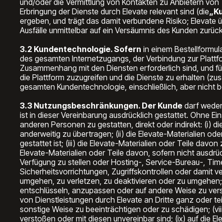
und/oder die Vermittlung von Kontakten zu Anbietern von Te
Erbringung der Dienste durch Elevate relevant sind (die
„K
ergeben, und trägt das damit verbundene Risiko; Elevate 
Ausfälle unmittelbar auf ein Versäumnis des Kunden zurückz
3.2 Kundentechnologie. Sofern
in einem Bestellformul
des gesamten Internetzugangs, der Verbindung zur Plattf
Zusammenhang mit den Diensten erforderlich sind, und fü
die Plattform zuzugreifen und die Dienste zu erhalten (
gesamten Kundentechnologie, einschließlich, aber nicht 
3.3 Nutzungsbeschränkungen. Der Kunde
darf weder 
ist in dieser Vereinbarung ausdrücklich gestattet. Ohne E
anderen Personen zu gestatten, direkt oder indirekt: (i) d
anderweitig zu übertragen; (ii) die Elevate-Materialien od
gestattet ist; (iii) die Elevate-Materialien oder Teile dav
Elevate-Materialien oder Teile davon, sofern nicht ausdrüc
Verfügung zu stellen oder Hosting-, Service-Bureau-, Time
Sicherheitsvorrichtungen, Zugriffskontrollen oder damit v
umgehen, zu verletzen, zu deaktivieren oder zu umgehen; (
entschlüsseln, anzupassen oder auf andere Weise zu versu
von Dienstleistungen durch Elevate an Dritte ganz oder te
sonstige Weise zu beeinträchtigen oder zu schädigen; (vii
verstoßen oder mit diesen unvereinbar sind; (ix) auf die 