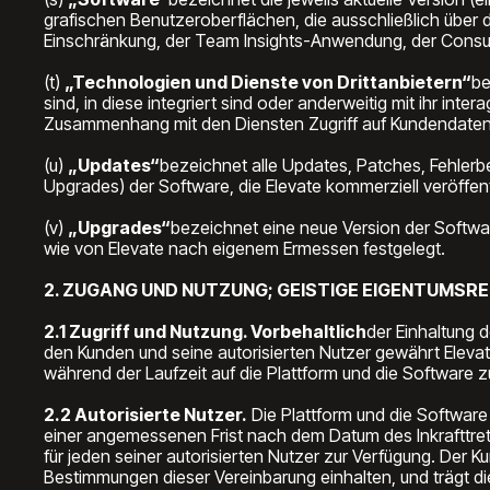
grafischen Benutzeroberflächen, die ausschließlich über d
Einschränkung, der Team Insights-Anwendung, der Cons
(t)
„Technologien und Dienste von Drittanbietern“
be
sind, in diese integriert sind oder anderweitig mit ihr inte
Zusammenhang mit den Diensten Zugriff auf Kundendate
(u)
„Updates“
bezeichnet alle Updates, Patches, Fehler
Upgrades) der Software, die Elevate kommerziell veröffen
(v)
„Upgrades“
bezeichnet eine neue Version der Softwar
wie von Elevate nach eigenem Ermessen festgelegt.
2. ZUGANG UND NUTZUNG; GEISTIGE EIGENTUMSR
2.1 Zugriff und Nutzung. Vorbehaltlich
der Einhaltung 
den Kunden und seine autorisierten Nutzer gewährt Elevate
während der Laufzeit auf die Plattform und die Software 
2.2 Autorisierte Nutzer.
Die Plattform und die Software
einer angemessenen Frist nach dem Datum des Inkrafttret
für jeden seiner autorisierten Nutzer zur Verfügung. Der 
Bestimmungen dieser Vereinbarung einhalten, und trägt di