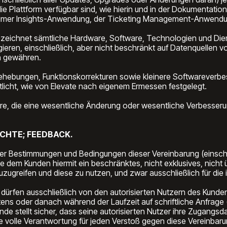
ie Plattform verfügbar sind, wie hierin und in der Dokumentatio
umer Insights-Anwendung, der Ticketing Management-Anwendun
zeichnet sämtliche Hardware, Software, Technologien und Diens
ragieren, einschließlich, aber nicht beschränkt auf Datenquellen v
n gewähren.
behebungen, Funktionskorrekturen sowie kleinere Softwareverb
tlicht, wie von Elevate nach eigenem Ermessen festgelegt.
e, die eine wesentliche Änderung oder wesentliche Verbesserun
ECHTE; FEEDBACK.
der Bestimmungen und Bedingungen dieser Vereinbarung (einschli
 dem Kunden hiermit ein beschränktes, nicht exklusives, nicht 
zuzugreifen und diese zu nutzen, und zwar ausschließlich für di
 dürfen ausschließlich von den autorisierten Nutzern des Kunde
ens oder danach während der Laufzeit auf schriftliche Anfrage
Kunde stellt sicher, dass seine autorisierten Nutzer ihre Zugan
e volle Verantwortung für jeden Verstoß gegen diese Vereinbaru