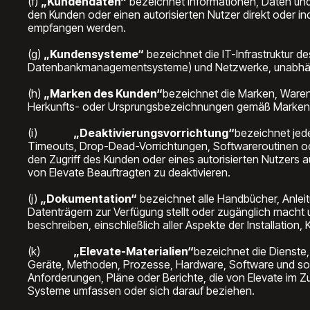
(f)
„Kundendaten“
bezeichnet Informationen, Daten und 
den Kunden oder einen autorisierten Nutzer direkt oder i
empfangen werden.
(g)
„Kundensysteme“
bezeichnet die IT-Infrastruktur d
Datenbankmanagementsysteme) und Netzwerke, unabhängig
(h)
„Marken des Kunden“
bezeichnet die Marken, Ware
Herkunfts- oder Ursprungsbezeichnungen gemäß Marken- u
(i)
„Deaktivierungsvorrichtung“
bezeichnet jede
Timeouts, Drop-Dead-Vorrichtungen, Softwareroutinen od
den Zugriff des Kunden oder eines autorisierten Nutzers a
von Elevate Beauftragten zu deaktivieren.
(j)
„Dokumentation“
bezeichnet alle Handbücher, Anleit
Datenträgern zur Verfügung stellt oder zugänglich macht 
beschreiben, einschließlich aller Aspekte der Installation
(k)
„Elevate-Materialien“
bezeichnet die Dienste,
Geräte, Methoden, Prozesse, Hardware, Software und sons
Anforderungen, Pläne oder Berichte, die von Elevate im Z
Systeme umfassen oder sich darauf beziehen.