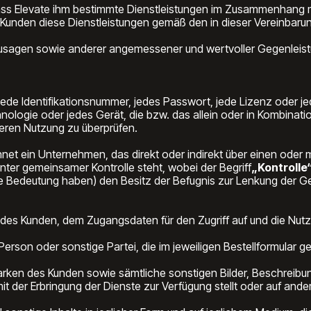
ss Elevate ihm bestimmte Dienstleistungen im Zusammenhang mit
dem Kunden diese Dienstleistungen gemäß den in dieser Vereinbar
agen sowie anderer angemessener und wertvoller Gegenleistun
de Identifikationsnummer, jedes Passwort, jede Lizenz oder jed
logie oder jedes Gerät, die bzw. das allein oder in Kombinatio
deren Nutzung zu überprüfen.
hnet ein Unternehmen, das direkt oder indirekt über einen od
 unter gemeinsamer Kontrolle steht, wobei der Begriff
„Kontrolle
e Bedeutung haben) den Besitz der Befugnis zur Lenkung der G
 des Kunden, dem Zugangsdaten für den Zugriff auf und die Nu
Person oder sonstige Partei, die im jeweiligen Bestellformular gen
rken des Kunden sowie sämtliche sonstigen Bilder, Beschreibun
 der Erbringung der Dienste zur Verfügung stellt oder auf and