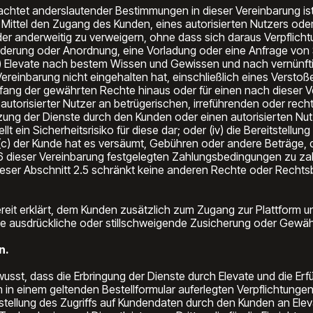
htet anderslautender Bestimmungen in dieser Vereinbarung ist E
 Mittel den Zugang des Kunden, eines autorisierten Nutzers od
er anderweitig zu verweigern, ohne dass sich daraus Verpflich
orderung oder Anordnung, eine Vorladung oder eine Anfrage von 
) Elevate nach bestem Wissen und Gewissen und nach vernünftige
ereinbarung nicht eingehalten hat, einschließlich eines Verstoß
g der gewährten Rechte hinaus oder für einen nach dieser Ver
in autorisierter Nutzer an betrügerischen, irreführenden oder r
 Nutzung der Dienste durch den Kunden oder einen autorisierten Nu
t ein Sicherheitsrisiko für diese dar; oder (iv) die Bereitstell
; (c) der Kunde hat es versäumt, Gebühren oder andere Beträge
 6 dieser Vereinbarung festgelegten Zahlungsbedingungen zu zahl
ieser Abschnitt 2.5 schränkt keine anderen Rechte oder Rechtsb
ereit erklärt, dem Kunden zusätzlich zum Zugang zur Plattform u
 ausdrückliche oder stillschweigende Zusicherung oder Gewährl
n.
ewusst, dass die Erbringung der Dienste durch Elevate und die Er
in einem geltenden Bestellformular auferlegten Verpflichtungen u
tstellung des Zugriffs auf Kundendaten durch den Kunden an Ele