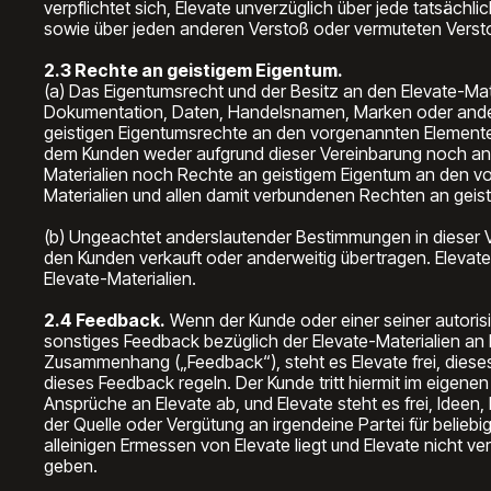
verpflichtet sich, Elevate unverzüglich über jede tatsäch
sowie über jeden anderen Verstoß oder vermuteten Versto
2.3 Rechte an geistigem Eigentum.
(a) Das Eigentumsrecht und der Besitz an den Elevate-Mater
Dokumentation, Daten, Handelsnamen, Marken oder ander
geistigen Eigentumsrechte an den vorgenannten Elementen 
dem Kunden weder aufgrund dieser Vereinbarung noch and
Materialien noch Rechte an geistigem Eigentum an den vor
Materialien und allen damit verbundenen Rechten an geis
(b) Ungeachtet anderslautender Bestimmungen in dieser V
den Kunden verkauft oder anderweitig übertragen. Elevate
Elevate-Materialien.
2.4 Feedback.
Wenn der Kunde oder einer seiner autori
sonstiges Feedback bezüglich der Elevate-Materialien an E
Zusammenhang („Feedback“), steht es Elevate frei, dies
dieses Feedback regeln. Der Kunde tritt hiermit im eigene
Ansprüche an Elevate ab, und Elevate steht es frei, Ide
der Quelle oder Vergütung an irgendeine Partei für belieb
alleinigen Ermessen von Elevate liegt und Elevate nicht ver
geben.