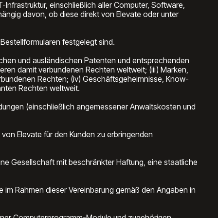
Infrastruktur, einschließlich aller Computer, Software,
gig davon, ob diese direkt von Elevate oder unter
estellformularen festgelegt sind.
schen und ausländischen Patenten und entsprechenden
ren damit verbundenen Rechten weltweit; (iii) Marken,
rbundenen Rechten; (iv) Geschäftsgeheimnisse, Know-
nnten Rechten weltweit.
endungen (einschließlich angemessener Anwaltskosten und
e von Elevate für den Kunden zu erbringenden
ine Gesellschaft mit beschränkter Haftung, eine staatliche
vate im Rahmen dieser Vereinbarung gemäß den Angaben in
n) jener Computerprogramm-Module und zugehörigen