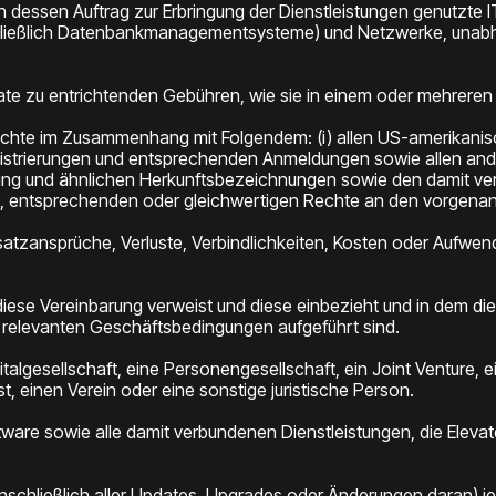
 dessen Auftrag zur Erbringung der Dienstleistungen genutzte IT-
ließlich Datenbankmanagementsysteme) und Netzwerke, unabhän
e zu entrichtenden Gebühren, wie sie in einem oder mehreren B
echte im Zusammenhang mit Folgendem: (i) allen US-amerikani
gistrierungen und entsprechenden Anmeldungen sowie allen ande
ng und ähnlichen Herkunftsbezeichnungen sowie den damit ve
hen, entsprechenden oder gleichwertigen Rechte an den vorgena
satzansprüche, Verluste, Verbindlichkeiten, Kosten oder Aufw
diese Vereinbarung verweist und diese einbezieht und in dem di
 relevanten Geschäftsbedingungen aufgeführt sind.
talgesellschaft, eine Personengesellschaft, ein Joint Venture, e
t, einen Verein oder eine sonstige juristische Person.
ftware sowie alle damit verbundenen Dienstleistungen, die Ele
 (einschließlich aller Updates, Upgrades oder Änderungen dara