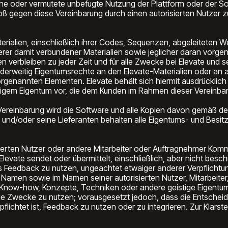
liche oder vermutete unbefugte Nutzung der Plattform oder der S
ß gegen diese Vereinbarung durch einen autorisierten Nutzer zu
ialien, einschließlich ihrer Codes, Sequenzen, abgeleiteten Werk
er damit verbundener Materialien sowie jeglicher daran vor
verbleiben zu jeder Zeit und für alle Zwecke bei Elevate und s
erweitig Eigentumsrechte an den Elevate-Materialien oder an 
genannten Elementen. Elevate behält sich hiermit ausdrücklich a
tigem Eigentum vor, die dem Kunden im Rahmen dieser Vereinba
ereinbarung wird die Software und alle Kopien davon gemäß den
 und/oder seine Lieferanten behalten alle Eigentums- und Besitz
sierten Nutzer oder andere Mitarbeiter oder Auftragnehmer Ko
levate sendet oder übermittelt, einschließlich, aber nicht besc
es Feedback zu nutzen, ungeachtet etwaiger anderer Verpflicht
n Namen sowie im Namen seiner autorisierten Nutzer, Mitarbeiter
en, Know-how, Konzepte, Techniken oder andere geistige Eigent
ige Zwecke zu nutzen; vorausgesetzt jedoch, dass die Entscheid
pflichtet ist, Feedback zu nutzen oder zu integrieren. Zur Klarste