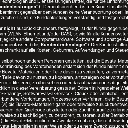
chnologien und Dienstleistungen Dritter, die für die Einrichtung 
undenleistungen“
). Dementsprechend ist der Kunde für alle P
übernimmt gegenüber dem Kunden keine Verantwortung oder Haftu
uführen sind, die Kundenleistungen vollständig und fristgerecht 
ar
nicht
ausdrücklich anders festgelegt, ist der Kunde gegenübe
orm (WLAN, Ethernet und/oder DAS), sowie für alle Kundensystem
r jegliche andere Computerhardware, Software und sonstige Aus
zusammenfassend die
„Kundentechnologie“
). Der Kunde ist all
beschränkt auf alle Kosten, Gebühren, Aufwendungen und Steuern
selbst noch anderen Personen gestatten, auf die Elevate-Materi
inschränkung des Vorstehenden erklärt sich der Kunde hiermit ei
ie Elevate-Materialien oder Teile davon zu verkaufen, zu vermiet
er Teile davon zu nutzen, zu kopieren, anzuzeigen oder vorzufüh
on zu modifizieren, zu übersetzen oder darauf basierende abgelei
klich in dieser Vereinbarung gestattet, Dritten in irgendeiner W
-Sharing-, Software-as-a-Service-, Cloud- oder ähnliche Techno
erbundene Vorrichtungen, Prozesse oder Verfahren, die in Bezug
vi) die Elevate-Materialien ganz oder teilweise zurückzuentwic
chen, den Quellcode abzuleiten oder Zugriff darauf zu erlangen;
ilweise zu beschädigen, zu zerstören, zu stören, außer Betrieb 
i) die Elevate-Materialien für Zwecke zu nutzen, die rechtswidr
Elevate-Materialien in einer Weise oder zu einem Zweck zuzugrei