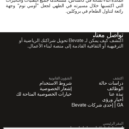
المائدة أثناء نشأته في كانساس، مستخدماً جميع التقنيات والتأثيرات
التي اكتسبها خلال مسيرته في الطهي لجعل "أومي نوم" وجهة
رائعة لتناول الطعام في بروكلين.
تواصل معنا.
اكتشف كيف يمكن لـ Elevate تحويل شراكتك الرياضية أو
الترفيهية أو الثقافية القادمة إلى منصة لبناء الأعمال.
اكتشف
الشؤون القانونية
دراسات حالة
شروط الاستخدام
الوظائف
إشعار الخصوصية
نبذة عنا
خيارات الخصوصية المتاحة لك
أخبار ورؤى
GA | إحدى شركات Elevate
المقر الرئيسي
1 بنسلفانيا بلازا بنسلفانيا، جناح