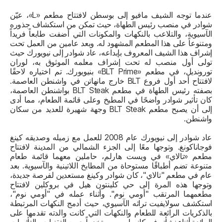
عندما توجه الشيف مافيو إلى بوسطن لافتتاح مطعم «L»، عيّن
شوادر في منصب رئيس الطهاة، حيث تمكن من استكشاف جذوره
الآسيوية، والتلاعب بالنكهات والمكونات التي أضفت طابعاً فريداً
ومتنوعاً على هذا المطعم المشهود له. وبعد عامين من العمل تحت
إشراف هذا الشيف المعروف بإبداعه، عاد شوادر إلى نيويورك حيث
تولى أول منصب له تحت إشراف معلمه الموثوق به، لوران
تورونديل، في مطعم «BLT Prime» بنيويورك. تم اختياره لاحقًا
لافتتاح أحد أول فروع BLT خارج مانهاتن في واشنطن العاصمة.
بصفته رئيس الطهاة في مطعم BLT Steak بواشنطن العاصمة،
كان تأثير شوادر واضحًا في المطبخ وعلى قائمة الطعام، مما أدى
إلى أن يصبح مطعم BLT Steak وجهة شهيرة للعديد من سكان
واشنطن.
عاد شوادر إلى نيويورك عام 2008 للعمل مع زميله وصديقه كينغ
فوجاناكونغ. وتوجها معًا إلى الجزء الشمالي من المدينة لافتتاح
مطعم «تالاي» في ويست هارلم، حاملين معهما قائمة طعام
متنوعة تضم أطباقًا مستوحاة من المطابخ اللاتينية والآسيوية. بعد
عام في مطعم "تالاي"، كان شوادر وكينغ مستعدين لفرصة جديدة،
وتوجها هذه المرة إلى حي كلينتون هيل في بروكلين لافتتاح
مطعمهما المرتقب "أومي نوم". وأثناء عمله في "أومي نوم"،
استكشف سولايفيت تراثه الآسيوي، حيث أدمج النكهات المرتبطة
بالذكريات الرائعة للطعام والنكهات التي كانت والدته تقدمها على