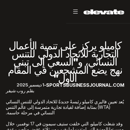
كاميلو يركز على تنمية الأعمال
التجارية للاتحاد الدولي للتنس
النسائي، و"السعي إلى تبني
نهج يضع المشجعين في المقام
الأول"
SPORTSBUSINESSJOURNAL.COM
-
1 ديسمبر 2025
بقلم روب شيفر
يُعد تعيين فاليري كاميلو رئيسةً جديدةً للاتحاد الدولي للتنس النسائي
(WTA) بمثابة إضافة لقيادة تجارية متمرسة إلى عالم التنس
النسائي في مرحلة حاسمة.
وقد شغلت كاميلو، التي خلفت ستيف سيمون في 17 نوفمبر، خلال
مسيرتها المهنية التي امتدت لما يقرب من ثلاثة عقود، مناصب عدة،