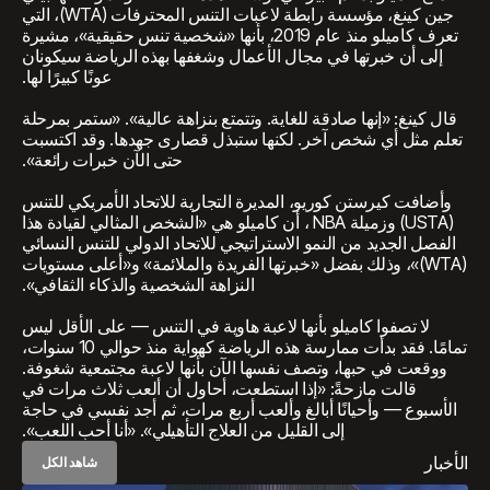
جين كينغ، مؤسسة رابطة لاعبات التنس المحترفات (WTA)، التي
تعرف كاميلو منذ عام 2019، بأنها «شخصية تنس حقيقية»، مشيرة
إلى أن خبرتها في مجال الأعمال وشغفها بهذه الرياضة سيكونان
عونًا كبيرًا لها.
قال كينغ: «إنها صادقة للغاية. وتتمتع بنزاهة عالية». «ستمر بمرحلة
تعلم مثل أي شخص آخر. لكنها ستبذل قصارى جهدها. وقد اكتسبت
حتى الآن خبرات رائعة».
وأضافت كيرستن كوريو، المديرة التجارية للاتحاد الأمريكي للتنس
(USTA) وزميلة NBA ، أن كاميلو هي «الشخص المثالي لقيادة هذا
الفصل الجديد من النمو الاستراتيجي للاتحاد الدولي للتنس النسائي
(WTA)»، وذلك بفضل «خبرتها الفريدة والملائمة» و«أعلى مستويات
النزاهة الشخصية والذكاء الثقافي».
لا تصفوا كاميلو بأنها لاعبة هاوية في التنس — على الأقل ليس
تمامًا. فقد بدأت ممارسة هذه الرياضة كهواية منذ حوالي 10 سنوات،
ووقعت في حبها، وتصف نفسها الآن بأنها لاعبة مجتمعية شغوفة.
قالت مازحةً: «إذا استطعت، أحاول أن ألعب ثلاث مرات في
الأسبوع — وأحيانًا أبالغ وألعب أربع مرات، ثم أجد نفسي في حاجة
إلى القليل من العلاج التأهيلي». «أنا أحب اللعب».
الأخبار
شاهد الكل