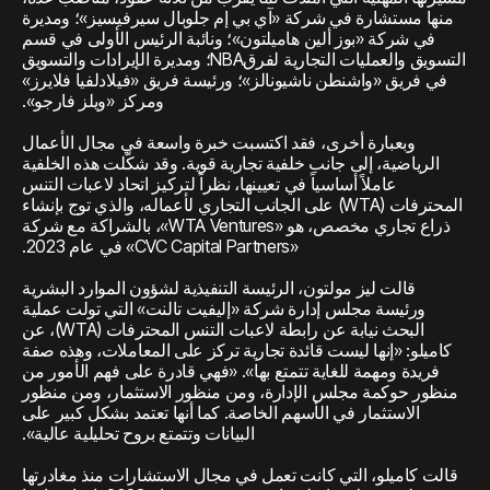
منها مستشارة في شركة «آي بي إم جلوبال سيرفيسيز»؛ ومديرة
في شركة «بوز ألين هاميلتون»؛ ونائبة الرئيس الأولى في قسم
التسويق والعمليات التجارية لفرقNBA؛ ومديرة الإيرادات والتسويق
في فريق «واشنطن ناشيونالز»؛ ورئيسة فريق «فيلادلفيا فلايرز»
ومركز «ويلز فارجو».
وبعبارة أخرى، فقد اكتسبت خبرة واسعة في مجال الأعمال
الرياضية، إلى جانب خلفية تجارية قوية. وقد شكّلت هذه الخلفية
عاملاً أساسياً في تعيينها، نظراً لتركيز اتحاد لاعبات التنس
المحترفات (WTA) على الجانب التجاري لأعماله، والذي توج بإنشاء
ذراع تجاري مخصص، هو «WTA Ventures»، بالشراكة مع شركة
«CVC Capital Partners» في عام 2023.
قالت ليز مولتون، الرئيسة التنفيذية لشؤون الموارد البشرية
ورئيسة مجلس إدارة شركة «إليفيت تالنت» التي تولت عملية
البحث نيابة عن رابطة لاعبات التنس المحترفات (WTA)، عن
كاميلو: «إنها ليست قائدة تجارية تركز على المعاملات، وهذه صفة
فريدة ومهمة للغاية تتمتع بها». «فهي قادرة على فهم الأمور من
منظور حوكمة مجلس الإدارة، ومن منظور الاستثمار، ومن منظور
الاستثمار في الأسهم الخاصة. كما أنها تعتمد بشكل كبير على
البيانات وتتمتع بروح تحليلية عالية».
قالت كاميلو، التي كانت تعمل في مجال الاستشارات منذ مغادرتها