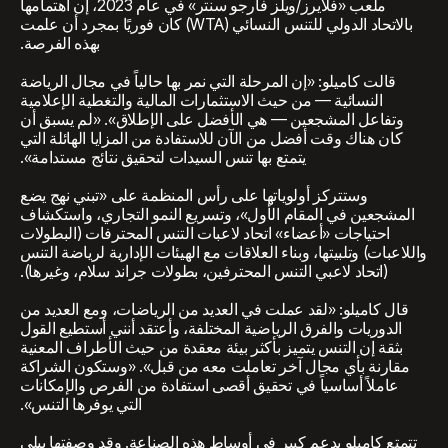
ملعب «فلايرز/ويلز فارجو سنتر» في عام 2023، إن اهتمامها
بالاتحاد الدولي للتنس النسائي (WTA) كان فوريًا بمجرد أن علمت
بهذه الفرصة.
قالت كاميلو: «إن المرحلة التي نمر بها حالياً في مجال الرياضة
النسائية — من حيث الاستثمارات المالية والتغطية الإعلامية
وتفاعل المشجعين — هي الأفضل على الإطلاق». «لم يسبق أن
كان هناك وقت أفضل من الآن للاستفادة من المزايا الهائلة التي
يتمتع بها تنس السيدات لتحقيق نتائج مستدامة».
وستتركز أولوياتها على رأس المنظمة على «تبني نهج يضع
المشجعين في المقام الأول»، وتسريع النمو التجاري، واستكشاف
احتياجات «أعضاء» اتحاد لاعبات التنس المحترفات (البطولات
واللاعبات) وتلبيتها، وبناء العلاقات مع الهيئات الإدارية لرياضة التنس
(اتحاد لاعبي التنس المحترفين، بطولات جراند سلام، وغيرها).
قال كاميلو: «لقد عملت في العديد من الرياضات، ومع العديد من
الدوريات والفرق الرياضية المختلفة، وأعتقد أنني أستطيع القول
بثقة إن التنس يتميز بأكثر بيئة معقدة من حيث الأطراف المعنية
مقارنة بأي مجال آخر تعاملت معه من قبل». «وستكون الشراكة
عاملاً أساسياً في تحقيق أقصى استفادة من الفرص والإمكانات
التي يوفرها التنس».
تتمتع كاميلو بدعم كبير في أوساط هذه الصناعة. وقد وصفتها بيلي