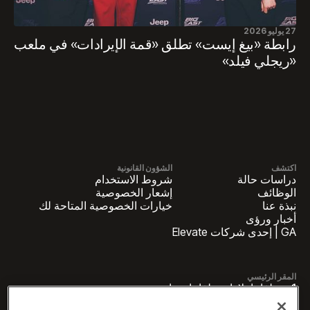
27 يوليو 2026
رابطة «بيغ إيست» تطلق «قمة الإيرادات» في ملعب
«ريجلي فيلد»
اكتشف
الشؤون القانونية
دراسات حالة
شروط الاستخدام
الوظائف
إشعار الخصوصية
نبذة عنا
خيارات الخصوصية المتاحة لك
أخبار ورؤى
GA | إحدى شركات Elevate
المقر الرئيسي
1 بنسلفانيا بلازا بنسلفانيا، جناح
4420، نيويورك، نيويورك 10119