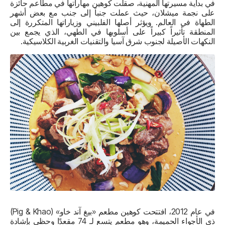
في بداية مسيرتها المهنية، صقلت كوهين مهاراتها في مطاعم حائزة
على نجمة ميشلان، حيث عملت جنباً إلى جنب مع بعض أشهر
الطهاة في العالم. ويؤثر أصلها الفلبيني وزياراتها المتكررة إلى
المنطقة تأثيراً كبيراً على أسلوبها في الطهي، الذي يجمع بين
النكهات الأصيلة لجنوب شرق آسيا والتقنيات الغربية الكلاسيكية.
في عام 2012، افتتحت كوهين مطعم «بيغ آند خاو» (Pig & Khao)
ذي الأجواء الحميمة، وهو مطعم يتسع لـ 74 مقعدًا وحظي بإشادة