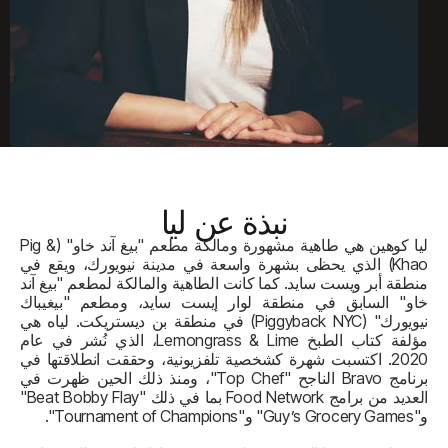
نبذة عن
ليا
ليا كوهين هي طاهية مشهورة ومالكة مطعم "بيغ آند خاو" (Pig &
Khao) الذي يحظى بشهرة واسعة في مدينة نيويورك، ويقع في
منطقة أبر ويست سايد. كما كانت الطاهية والمالكة لمطعم "بيغ آند
خاو" السابق في منطقة لوار إيست سايد، ومطعم "بيغيباك
نيويورك" (Piggyback NYC) في منطقة بن ديستريكت. لياه هي
مؤلفة كتاب الطبخ Lemongrass & Lime، الذي نُشر في عام
2020. اكتسبت شهرة كشخصية تلفزيونية، وحققت انطلاقتها في
برنامج Bravo الناجح "Top Chef"، ومنذ ذلك الحين ظهرت في
العديد من برامج Food Network بما في ذلك "Beat Bobby Flay"
و"Guy’s Grocery Games" و"Tournament of Champions".