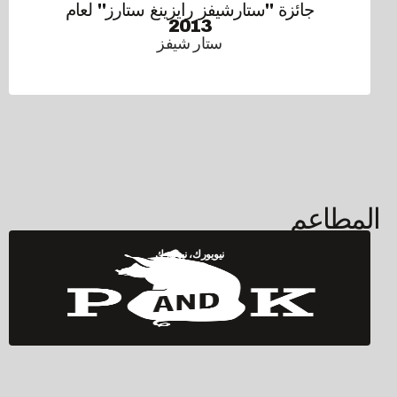
جائزة "ستارشيفز رايزينغ ستارز" لعام
2013
ستار شيفز
المطاعم
نيويورك، نيويورك