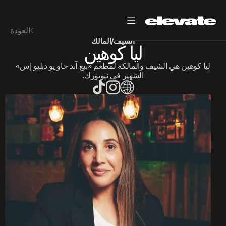
العودة
الشيف/المالك
ليا كوهين
ليا كوهين هي الشيف والمالكة لمطعم «بيغ آند خاو يو دبليو إس»
الشهير في نيويورك.