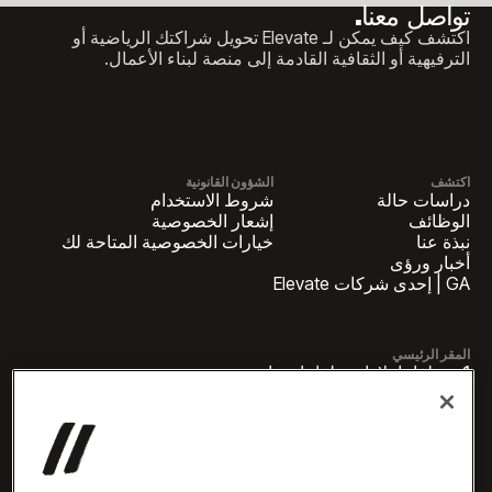
تواصل معنا.
اكتشف كيف يمكن لـ Elevate تحويل شراكتك الرياضية أو
الترفيهية أو الثقافية القادمة إلى منصة لبناء الأعمال.
اكتشف
الشؤون القانونية
دراسات حالة
شروط الاستخدام
الوظائف
إشعار الخصوصية
نبذة عنا
خيارات الخصوصية المتاحة لك
أخبار ورؤى
GA | إحدى شركات Elevate
المقر الرئيسي
1 بنسلفانيا بلازا بنسلفانيا، جناح
4420، نيويورك، نيويورك 10119
الاستفسارات التجارية
newbiz@oneelevate.com
الإعلام
press@oneelevate.com
جميع الحقوق محفوظة ©2026