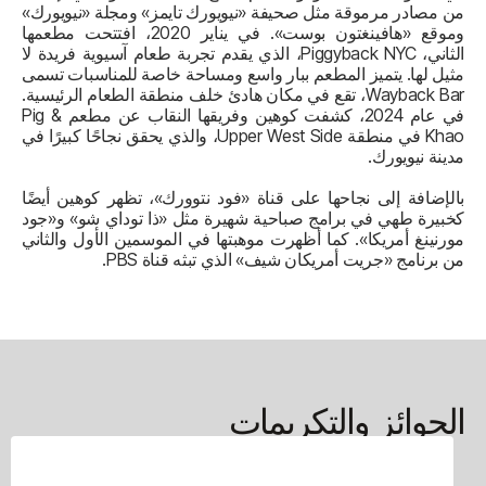
من مصادر مرموقة مثل صحيفة «نيويورك تايمز» ومجلة «نيويورك»
وموقع «هافينغتون بوست». في يناير 2020، افتتحت مطعمها
الثاني، Piggyback NYC، الذي يقدم تجربة طعام آسيوية فريدة لا
مثيل لها. يتميز المطعم ببار واسع ومساحة خاصة للمناسبات تسمى
Wayback Bar، تقع في مكان هادئ خلف منطقة الطعام الرئيسية.
في عام 2024، كشفت كوهين وفريقها النقاب عن مطعم Pig &
Khao في منطقة Upper West Side، والذي يحقق نجاحًا كبيرًا في
مدينة نيويورك.
بالإضافة إلى نجاحها على قناة «فود نتوورك»، تظهر كوهين أيضًا
كخبيرة طهي في برامج صباحية شهيرة مثل «ذا توداي شو» و«جود
مورنينغ أمريكا». كما أظهرت موهبتها في الموسمين الأول والثاني
من برنامج «جريت أمريكان شيف» الذي تبثه قناة PBS.
الجوائز والتكريمات