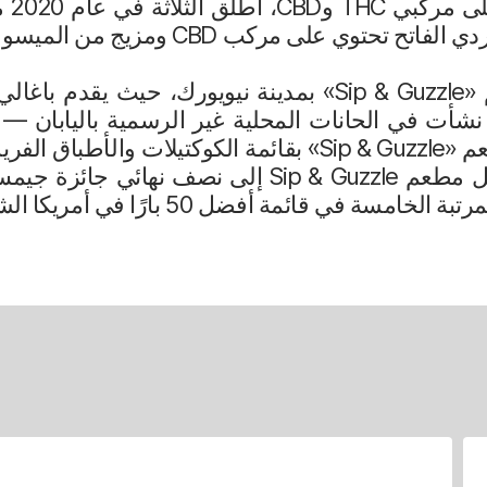
 على مركب CBD ومزيج من الميسو والأوميبوشي.
مايك هو شريك في مطعم «Sip & Guzzle» بمدينة نيويورك، حي
شأت في الحانات المحلية غير الرسمية باليابان — و
قديمة وحديثة. ويشتهر مطعم «Sip & Guzzle» بقائمة الكوكتيل
قائمة أفضل 50 بارًا في أمريكا الشمالية لعام 2025.