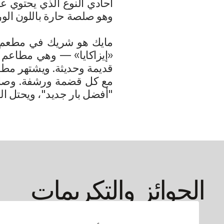
وهو صلصة حارة باللون الوردي الفاتح تحتوي
«إيزاكايا» — وهي مطاعم ن
"أفضل بار جديد"، ويحتل المرتبة الخامسة في 
الجوائز والتكريمات