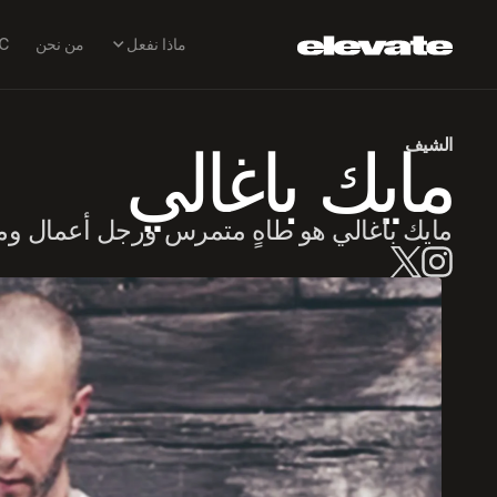
ماذا نفعل
من نحن
EPIC: تقني
الشيف
مايك باغالي
مايك باغالي هو طاهٍ متمرس ورجل أعمال وم