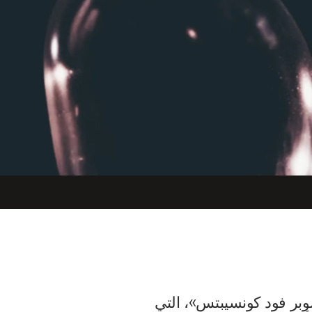
بر فود كونسيبتس»، التي