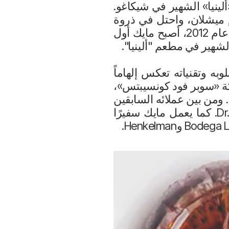
 «ألينيا» الشهير في شيكاغو.
 ميشلان، واحتل في ذروة
نجاحه المرتبة السابعة في قائمة «أفضل 50 مطعمًا في العالم» المرموقة. في عام 2012، أصبح مايك أول
الشهير في مطعم "ألينيا".
به وتقنياته تعكس إلهاماً
شركة «سوبر فود كونسيبتس»،
ومن بين عملائه السابقين
مجلة Vogue وBMW وMercedes-Benz وSakara وPlay Dubai وDr.Mood Qatar. كما يعمل مايك سفيرًا