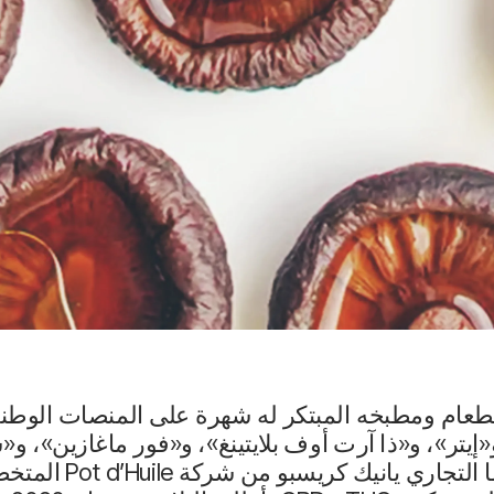
عام ومطبخه المبتكر له شهرة على المنصات الوطني
إيتر»، و«ذا آرت أوف بلايتينغ»، و«فور ماغازين»، و«ش
بالتعاون مع كات وشري