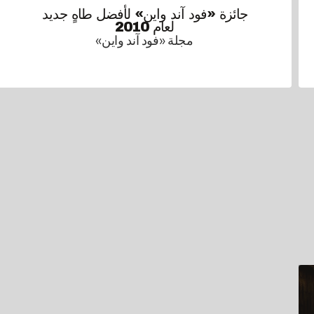
جائزة «فود آند واين» لأفضل طاهٍ جديد
لعام 2010
مجلة «فود آند واين»