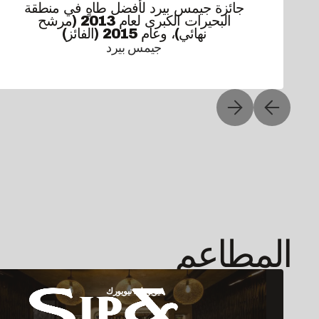
جائزة جيمس بيرد لأفضل طاهٍ في منطقة
البحيرات الكبرى لعام 2013 (مرشح
نهائي)، وعام 2015 (الفائز)
جيمس بيرد
المطاعم
نيويورك، نيويورك