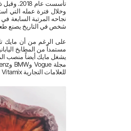
تأسست عام
وخلال فترة عمله التي اس
شخص في التاريخ يصنع طعامًا
على الرغم من أن مايك تلقى
مستمداً من المطابخ اليابان
يشغل مايك أيضاً منصب الم
للعلامات التجارية Vitamix وRobot Coupe وBlanc Creatives وDry Ager وBodega Lustau وHenkelman.