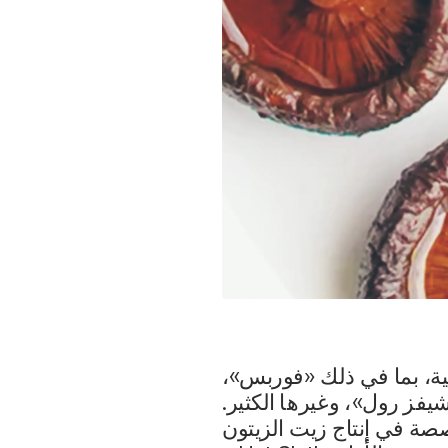
ة، بما في ذلك «فوربس»،
يفز رول»، وغيرها الكثير.
كهما التجاري يانيك كريسبو من شركة Pot d’Huile المتخصصة في إنتاج زيت الزيتون