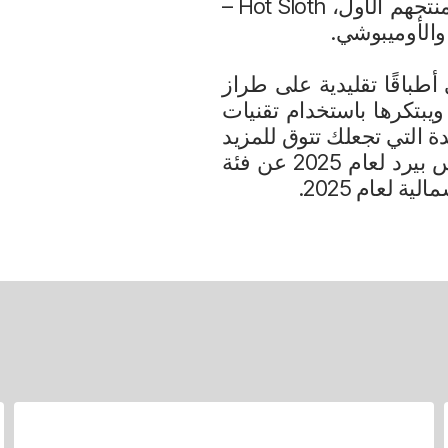
أحادي النوع الذي يحتوي على مركبي THC وCBD، أطلق الثلاثة في عام 2020 منتجهم الأول، Hot Sloth –
ث يقدم باغالي أطباقًا تقليدية على طراز
يبتكرها باستخدام تقنيات
ات والأطباق الفريدة التي تجعلك تتوق للمزيد
مع كل قضمة ورشفة. وصل مطعم Sip & Guzzle إلى نصف نهائي جائزة جيمس بيرد لعام 2025 عن فئة