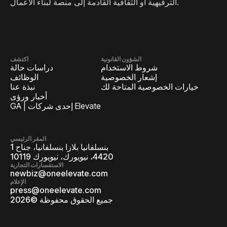
الترفيهية أو الثقافية القادمة إلى منصة لبناء الأعمال.
الشؤون القانونية
اكتشف
شروط الاستخدام
دراسات حالة
إشعار الخصوصية
الوظائف
خيارات الخصوصية المتاحة لك
نبذة عنا
أخبار ورؤى
GA | إحدى شركات Elevate
المقر الرئيسي
1 بنسلفانيا بلازا بنسلفانيا، جناح
4420، نيويورك، نيويورك 10119
الاستفسارات التجارية
newbiz@oneelevate.com
الإعلام
press@oneelevate.com
جميع الحقوق محفوظة ©2026