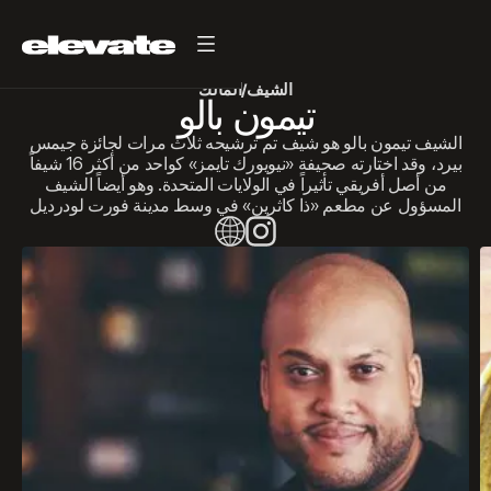
العودة
الشيف/المالك
تيمون بالو
الشيف تيمون بالو هو شيف تم ترشيحه ثلاث مرات لجائزة جيمس
بيرد، وقد اختارته صحيفة «نيويورك تايمز» كواحد من أكثر 16 شيفاً
من أصل أفريقي تأثيراً في الولايات المتحدة. وهو أيضاً الشيف
المسؤول عن مطعم «ذا كاثرين» في وسط مدينة فورت لودرديل