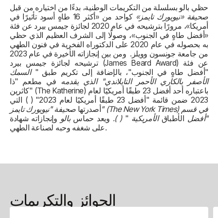
حظي بالو بسلسلة من التكريمات الوطنية، بدءًا من اختياره من قبل
صحيفة
«نيويورك تايمز»
كواحد من «أكثر 16 طاهٍ أسود تأثيرًا في
أمريكا»، مرورًا بترشيحه في عام 2020 لجائزة جيمس بيرد عن فئة
«أفضل طاهٍ في الجنوب»، وصولًا إلى الشرف العظيم الذي حظي
به بحصوله في عام 2020 على الدكتوراه الفخرية في فنون الطهي
من جامعة جونسون وويلز. ومن بين إنجازاته الأخيرة في عام 2023
ترشيحه لجائزة جيمس بيرد (James Beard Award) عن فئة
"أفضل طاهٍ في الجنوب"، بالإضافة إلى تكريم طبق "
السمك
الأصفر بالكاري الأحمر التايلاندي" الذي يقدمه
في مطعم "ذا
كاثرين" (The Katherine) باعتباره أحد أفضل 23 طبقًا أمريكيًا لعام
2023 ضمن قائمة "أفضل 23 طبقًا أمريكيًا لعام 2023" (
) التي
أصدرتها
صحيفة "نيويورك تايمز" (The New York Times) في قسم
"أفضل
الأطباق
الأمريكية
"
(
).
ويعد حماس
بالو
وإنجازاته شهادة
على شغفه وحبه لصناعة الطهي.
الجوائز والتكريمات