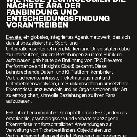
NÄCHSTE ÄRA DER
FANBINDUNG UND
ENTSCHEIDUNGSFINDUNG
VORANTREIBEN
Elevate
, ein globales, integriertes Agenturnetzwerk, das sich
darauf spezialisiert hat, Sport- und
Unterhaltungsunternehmen, Marken und Universitäten dabei
zu unterstützen, engere Beziehungen zu ihrem Publikum
aufzubauen, gab heute die Einführung von EPIC Elevate’s
Performance and Insights Cloud) bekannt. Diese
bahnbrechende Daten- und KI-Plattform kombiniert
Verbrauchererkenntnisse, Ticketmanagement und
Unternehmensanalysen, um Publikumsdaten in umsetzbare
Erkenntnisse umzuwandeln und es Organisationen aller Art
zu ermöglichen, sinnvolle Beziehungen zu ihren Fans
aufzubauen.
EPIC über herkömmliche Datenplattformen EPIC , indem es
emotionale, psychologische und verhaltensbezogene
Erkenntnisse mit fortschrittlichen Anwendungen zur
Verwaltung von Ticketbeständen, Objektdaten und
Verbraucherverhalten verbindet. Basierend auf modernster