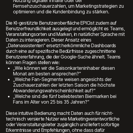
Nutzung digitaler Inhalte oder der
Fernsehzuschauerzahlen, um Marketingstrategien zu
optimieren und die Kundenbindung zu stärken.
Die KI-gestützte Benutzeroberfläche EPICist zudem auf
Benutzerfreundlichkeit ausgelegt und ermöglicht es Teams,
Veranstaltungsorten und Marken, in natürlicher Sprache mit
Daten zu interagieren. Dieser Ansatz eines
„Datenassistenten“ ersetzt herkömmliche Dashboards
durch eine auf spezifische Bedürfnisse zugeschnittene
Benutzererfahrung, die der Google-Suche ähnelt. Teams
können Fragen stellen wie:
„Wie können wir die Saisonkarteninhaber diesen
Monat am besten ansprechen?“
„Welche Fan-Segmente weisen angesichts der
Zuschauerzahlen der letzten Saison die höchste
Abwanderungswahrscheinlichkeit auf?“
„Welche sind die fünf beliebtesten Biermarken bei
Fans im Alter von 25 bis 35 Jahren?“
Diese intuitive Bedienung macht Daten auch für nicht-
technisch versierte Nutzer wie Marketingverantwortliche
oder Veranstaltungsleiter zugänglich und liefert sofortige
Erkenntnisse und Empfehlungen, ohne dass dafür