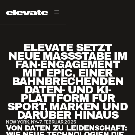
ELEVATE SETZT
NEUE MASSSTÄBE IM F
AN-ENGAGEMENT M
IT EPIC, EINER B
AHNBRECHENDEN D
ATEN- UND KI-P
LATTFORM FÜR S
PORT, MARKEN UND D
ARÜBER HINAUS
NEW YORK, NY
-
7. FEBRUAR 2025
VON DATEN ZU LEIDENSCHAFT:
WIE NEUE TECHNOLOGIEN DIE