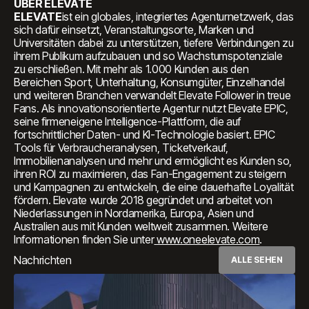
‍ÜBER ELEVATE
‍ELEVATE
ist ein globales, integriertes Agenturnetzwerk, das
sich dafür einsetzt, Veranstaltungsorte, Marken und
Universitäten dabei zu unterstützen, tiefere Verbindungen zu
ihrem Publikum aufzubauen und so Wachstumspotenziale
zu erschließen. Mit mehr als 1.000 Kunden aus den
Bereichen Sport, Unterhaltung, Konsumgüter, Einzelhandel
und weiteren Branchen verwandelt Elevate Follower in treue
Fans. Als innovationsorientierte Agentur nutzt Elevate EPIC,
seine firmeneigene Intelligence-Plattform, die auf
fortschrittlicher Daten- und KI-Technologie basiert. EPIC
Tools für Verbraucheranalysen, Ticketverkauf,
Immobilienanalysen und mehr und ermöglicht es Kunden so,
ihren ROI zu maximieren, das Fan-Engagement zu steigern
und Kampagnen zu entwickeln, die eine dauerhafte Loyalität
fördern. Elevate wurde 2018 gegründet und arbeitet von
Niederlassungen in Nordamerika, Europa, Asien und
Australien aus mit Kunden weltweit zusammen. Weitere
Informationen finden Sie unter
www.oneelevate.com
.
Nachrichten
ALLE SEHEN