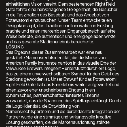
einheitlichen Vision vereint. Dem bestehenden Right Field
Gate fehlte eine hervorragende Gelegenheit, die Besucher
in die Faszination des Baseballs und das Angebot von
Potawatomi einzutauchen. Unser Team entwickelte ein
Designkonzept, das Tradition und Innovation in Einklang
brachte und einen markenlosen Eingangsbereich auf eine
Weise belebte, die authentisch und energiegeladen wirkte
und das gesamte Stadionerlebnis bereicherte.
LÖSUNG
Das Ergebnis dieser Zusammenarbeit war eine neu
gestaltete Namensrechtsidentität, die die Marke von
American Family Insurance nahtlos in das visuelle Erbe der
Milwaukee Brewers integriert – unterstützt durch ein Logo,
das zu einem unverwechselbaren Symbol für den Geist des
Stadions geworden ist. Unser Entwurf für das Potawatomi
Right Field Gate hat das Fanerlebnis weiter aufgewertet und
einen zuvor eher unscheinbaren Eingang in ein
dynamisches, partnerschaftsorientiertes Erlebnis
verwandelt, das die Spannung des Spieltags einfängt. Durch
die Logo-Identität, die Entwicklung von
Namensrechtspartnern und die durchdachte Integration der
Partner wurde eine stimmige und wirkungsvolle kreative
Lösung geschaffen, die die Markenausrichtung stärkte.