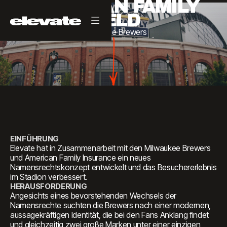
AMERICAN FAMILY
FIELD
Milwaukee
Brewers
EINFÜHRUNG
Elevate hat in Zusammenarbeit mit den Milwaukee Brewers
und American Family Insurance ein neues
Namensrechtskonzept entwickelt und das Besuchererlebnis
im Stadion verbessert.
HERAUSFORDERUNG
Angesichts eines bevorstehenden Wechsels der
Namensrechte suchten die Brewers nach einer modernen,
aussagekräftigen Identität, die bei den Fans Anklang findet
und gleichzeitig zwei große Marken unter einer einzigen,