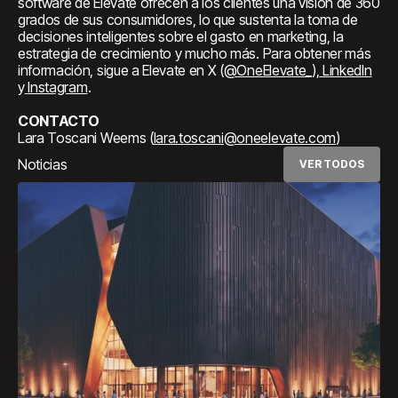
software de Elevate ofrecen a los clientes una visión de 360
grados de sus consumidores, lo que sustenta la toma de
decisiones inteligentes sobre el gasto en marketing, la
estrategia de crecimiento y mucho más. Para obtener más
información, sigue a Elevate en X (
@OneElevate_
),
LinkedIn
y
Instagram
.
CONTACTO
Lara Toscani Weems (
lara.toscani@oneelevate.com
)
Noticias
VER TODOS