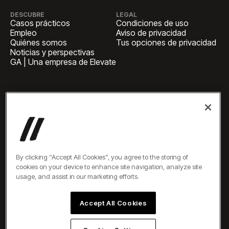
DESCUBRE
LEGAL
Casos prácticos
Condiciones de uso
Empleo
Aviso de privacidad
Quiénes somos
Tus opciones de privacidad
Noticias y perspectivas
GA | Una empresa de Elevate
SEDE CENTRAL
1 Pennsylvania Plaza, Suite
4420, Nueva York, NY 10119
CONSULTAS COMERCIALES
newbiz@oneelevate.com
PULSE
press@oneelevate.com
Todos los derechos
By clicking “Accept All Cookies”, you agree to the storing of
reservados ©2026
cookies on your device to enhance site navigation, analyze site
usage, and assist in our marketing efforts.
Accept All Cookies