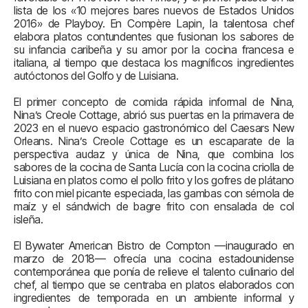
lista de los «10 mejores bares nuevos de Estados Unidos
2016» de Playboy. En Compère Lapin, la talentosa chef
elabora platos contundentes que fusionan los sabores de
su infancia caribeña y su amor por la cocina francesa e
italiana, al tiempo que destaca los magníficos ingredientes
autóctonos del Golfo y de Luisiana.
El primer concepto de comida rápida informal de Nina,
Nina’s Creole Cottage, abrió sus puertas en la primavera de
2023 en el nuevo espacio gastronómico del Caesars New
Orleans. Nina’s Creole Cottage es un escaparate de la
perspectiva audaz y única de Nina, que combina los
sabores de la cocina de Santa Lucía con la cocina criolla de
Luisiana en platos como el pollo frito y los gofres de plátano
frito con miel picante especiada, las gambas con sémola de
maíz y el sándwich de bagre frito con ensalada de col
isleña.
El Bywater American Bistro de Compton —inaugurado en
marzo de 2018— ofrecía una cocina estadounidense
contemporánea que ponía de relieve el talento culinario del
chef, al tiempo que se centraba en platos elaborados con
ingredientes de temporada en un ambiente informal y