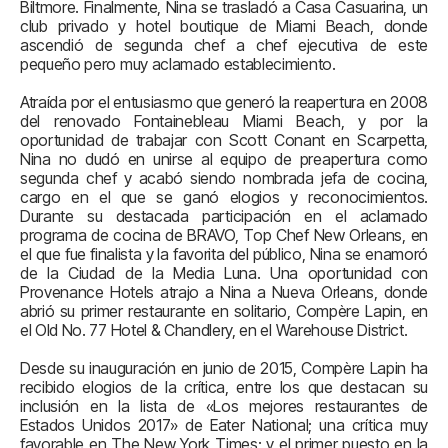
Biltmore. Finalmente, Nina se trasladó a Casa Casuarina, un
club privado y hotel boutique de Miami Beach, donde
ascendió de segunda chef a chef ejecutiva de este
pequeño pero muy aclamado establecimiento.
Atraída por el entusiasmo que generó la reapertura en 2008
del renovado Fontainebleau Miami Beach, y por la
oportunidad de trabajar con Scott Conant en Scarpetta,
Nina no dudó en unirse al equipo de preapertura como
segunda chef y acabó siendo nombrada jefa de cocina,
cargo en el que se ganó elogios y reconocimientos.
Durante su destacada participación en el aclamado
programa de cocina de BRAVO, Top Chef New Orleans, en
el que fue finalista y la favorita del público, Nina se enamoró
de la Ciudad de la Media Luna. Una oportunidad con
Provenance Hotels atrajo a Nina a Nueva Orleans, donde
abrió su primer restaurante en solitario, Compère Lapin, en
el Old No. 77 Hotel & Chandlery, en el Warehouse District.
Desde su inauguración en junio de 2015, Compère Lapin ha
recibido elogios de la crítica, entre los que destacan su
inclusión en la lista de «Los mejores restaurantes de
Estados Unidos 2017» de Eater National; una crítica muy
favorable en The New York Times; y el primer puesto en la