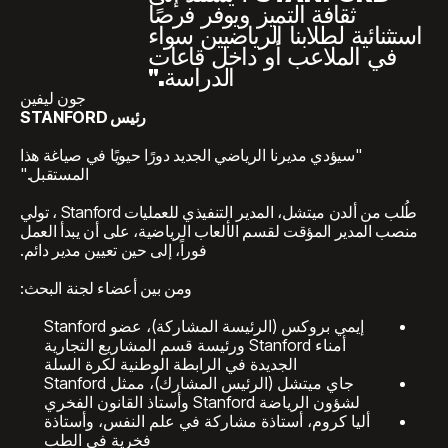
ثقافة التميز ويوفر فرصًا
استثنائية لطلابنا الرياضيين سواء
في الملاعب أو داخل قاعات
الدراسة."
جون ليفين
رئيس STANFORD
"سيؤدي مديرنا الرياضي الجديد دورًا حيويًا في صياغة هذا
المستقبل."
طُلب من ألدن ميتشل، المدير التنفيذي للعمليات Stanford ، تولي
منصب المدير المؤقت لقسم الألعاب الرياضية، على أن يبدأ العمل
فوراً، إلى حين تعيين مدير دائم.
ومن بين أعضاء لجنة البحث:
إيمي بروكس (الرئيسة المشاركة)، عضو Stanford
أمناء Stanford ورئيسة قسم المشاريع التجارية
الجديدة في الرابطة الوطنية لكرة السلة
جاي ميتشل (الرئيس المشارك)، ممثل Stanford
لشؤون الرياضة Stanford وأستاذ القانون الفخري
أليا كروم، أستاذة مشاركة في علم النفس، وأستاذة
فخرية في الطب