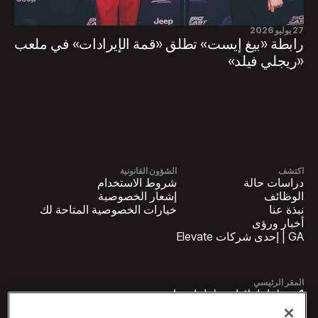
27 يوليو 2026
رابطة «بيغ إيست» تطلق «قمة الإيرادات» في ملعب
«ريجلي فيلد»
اكتشف
الشؤون القانونية
دراسات حالة
شروط الاستخدام
الوظائف
إشعار الخصوصية
نبذة عنا
خيارات الخصوصية المتاحة لك
أخبار ورؤى
GA | إحدى شركات Elevate
المقر الرئيسي
1 بنسلفانيا بلازا بنسلفانيا، جناح
4420، نيويورك، نيويورك 10119