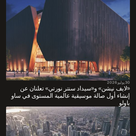
30 يوليو 2026
«لايف نيشن» و«سيداد سنتر نورتي» تعلنان عن
إنشاء أول صالة موسيقية عالمية المستوى في ساو
باولو