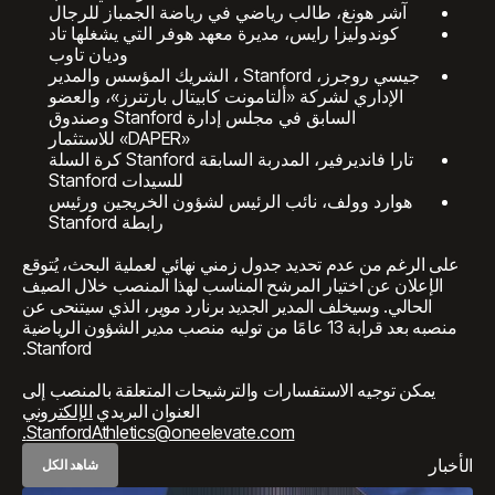
آشر هونغ، طالب رياضي في رياضة الجمباز للرجال
كوندوليزا رايس، مديرة معهد هوفر التي يشغلها تاد
وديان تاوب
جيسي روجرز، Stanford ، الشريك المؤسس والمدير
الإداري لشركة «ألتامونت كابيتال بارتنرز»، والعضو
السابق في مجلس إدارة Stanford وصندوق
«DAPER» للاستثمار
تارا فانديرفير، المدربة السابقة Stanford كرة السلة
للسيدات Stanford
هوارد وولف، نائب الرئيس لشؤون الخريجين ورئيس
رابطة Stanford
على الرغم من عدم تحديد جدول زمني نهائي لعملية البحث، يُتوقع
الإعلان عن اختيار المرشح المناسب لهذا المنصب خلال الصيف
الحالي. وسيخلف المدير الجديد برنارد موير، الذي سيتنحى عن
منصبه بعد قرابة 13 عامًا من توليه منصب مدير الشؤون الرياضية
Stanford.
يمكن توجيه الاستفسارات والترشيحات المتعلقة بالمنصب إلى
العنوان البريدي
الإلكتروني
StanfordAthletics@oneelevate.com.
الأخبار
شاهد الكل