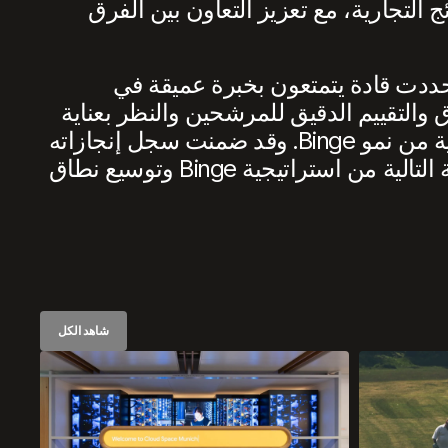
 التجارية، مع تعزيز التعاون بين الفرق
 حددت قادة يتمتعون بخبرة عميقة في
والتقييم الدقيق للمرشحين والنظر بعناية
في مدى ملاءمته للثقافة المؤسسية، أثبت دانيال موناغان أنه القائد المثالي لقيادة المرحلة التالية من نمو Binge. وقد ضمنت سجل إنجازاته
في قيادة المحتوى والنمو التجاري وبناء فرق عالية الأداء أنه في المكان المثالي لتشكيل المرحلة التالية من استراتيجية Binge وتوسيع نطاق
شاهد الكل