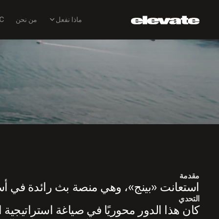
BINGE
ماذا نفعل
من نحن
EPIC: تقني
مقدمة
استعانت «بينج»، وهي منصة بث رائدة في أستر
التحدي
كان هذا الدور محوريًا في صياغة استراتيجية