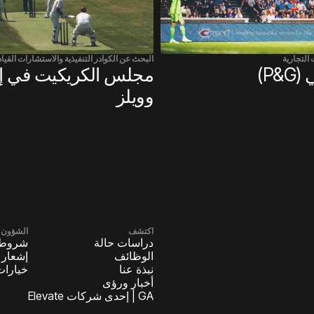
التجارية
البحث عن الكوادر التنفيذية والاستشارات القياد
P&)
مجلس الكريكيت في إن
وويلز
اكتشف
الشؤون ال
دراسات حالة
شروط ا
الوظائف
إشعار 
نبذة عنا
خيارات
أخبار ورؤى
GA | إحدى شركات Elevate