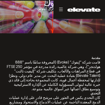
إيفوك
المدير
الإداري
الدولي
مقدمة
قامت شركة "إيفوك" (Evoke) (المعروفة سابقًا باسم "888
هولدنجز")، وهي شركة عالمية رائدة مدرجة في مؤشر FTSE 250
في قطاع المراهنات والألعاب، بتكليف شركة "إليفيت تالنت"
(Elevate Talent) بقيادة عملية البحث عن مدير عام دولي. ونظرًا
لإدارتها لمحفظة أعمال قوية، كانت المجموعة بحاجة إلى قائد ذي
خبرة عالية ليتولى المسؤولية الكاملة عن الإدارة الاستراتيجية
وتوسيع نطاق أعمالها عبر أسواق عالمية متنوعة.
التحدي
كان التحدي يكمن في العثور على مرشح قادر على إدارة عمليات
الدمج المعقدة الناجمة عن عمليات الاندماج والاستحواذ ومشاريع