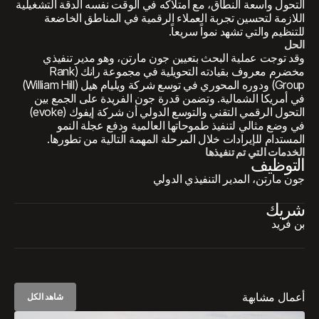
التحول واسعة النطاق، مع امتلاكه في الوقت نفسه الدقة التشغيلية
اللازمة لتحسين تجربة العملاء الرقمية في المناطق الخاضعة
للتنظيم والتي تشهد نمواً سريعاً.
الحل
وقد توجت عملية البحث بتعيين جون مارتن، وهو مدير تنفيذي
مخضرم معروف بقيادته التحويلية في مجموعة رانك (Rank
Group) ودوره المحوري في توسع شركة ويليام هيل (William Hill)
في أمريكا الشمالية. وتضمن قدرة جون الفريدة على الجمع بين
التحول الرقمي التقني والتوسع الدولي أن شركة إيفوك (evoke)
في وضع مثالي لتنفيذ طموحاتها العالمية ودفع عجلة النمو
المستدام للإيرادات خلال المرحلة المهمة التالية من تطورها.
الخدمات التي تم تنفيذها
التوظيف
جون مارتن، المدير التنفيذي الدولي
شريك
بن فريد
أعمال مشابهة
شاهد الكل