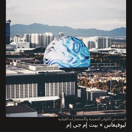
البحث عن الكوادر التنفيذية والاستشارات القيادية
ليوفيغاس × بيت إم جي إم