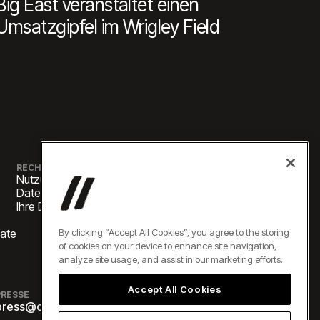
Big East veranstaltet einen
Umsatzgipfel im Wrigley Field
RECHTLICHES
Nutzungsbedingungen
Datenschutzerklärung
Ihre Datenschutzoptionen
By clicking “Accept All Cookies”, you agree to the storing
vate
of cookies on your device to enhance site navigation,
analyze site usage, and assist in our marketing efforts.
Accept All Cookies
Alle Rechte vorbehalten
PRESSE
press@oneelevate.com
©2026