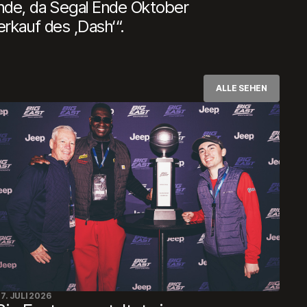
nde, da Segal Ende Oktober
rkauf des ‚Dash‘“.
ALLE SEHEN
7. JULI 2026