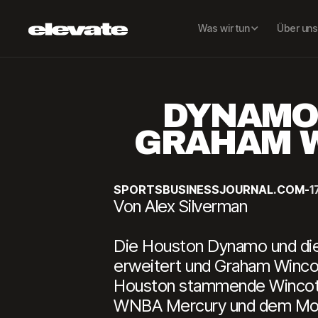
Was wir tun
Über uns
DYNAMO
GRAHAM W
SPORTSBUSINESSJOURNAL.COM
-
1
Von Alex Silverman
Die Houston Dynamo und die 
erweitert und Graham Winco
Houston stammende Wincott w
WNBA Mercury und dem Mortg