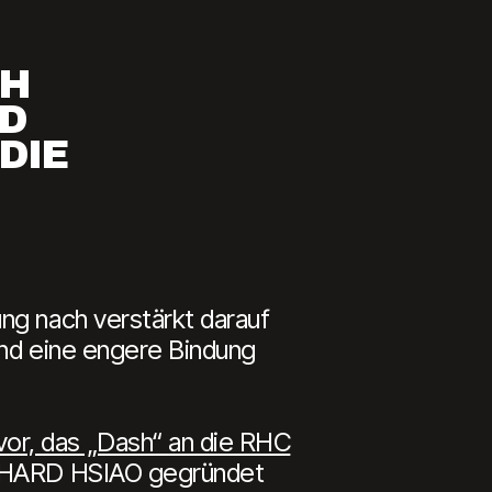
CH
ND
DIE
ng nach verstärkt darauf
und eine engere Bindung
vor, das „Dash“ an die RHC
RICHARD HSIAO gegründet