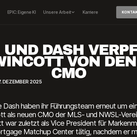
EPIC: Eigene KI
Unsere Arbeit
Karriere
KONTA
 UND DASH VERPF
INCOTT VON DEN
CMO
7. DEZEMBER 2025
Dash haben ihr Führungsteam erneut um eine
tt als neuen CMO der MLS- und NWSL-Vereine
ar zuletzt als Vice President für Markenma
age Matchup Center tätig, nachdem er meh