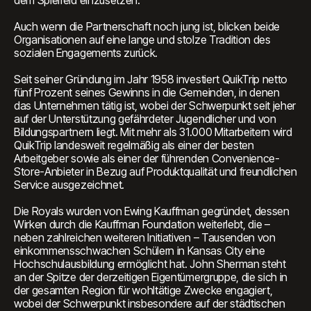
dem Spielfeld einzusetzen.“
Auch wenn die Partnerschaft noch jung ist, blicken beide
Organisationen auf eine lange und stolze Tradition des
sozialen Engagements zurück.
Seit seiner Gründung im Jahr 1958 investiert QuikTrip netto
fünf Prozent seines Gewinns in die Gemeinden, in denen
das Unternehmen tätig ist, wobei der Schwerpunkt seit jeher
auf der Unterstützung gefährdeter Jugendlicher und von
Bildungspartnern liegt. Mit mehr als 31.000 Mitarbeitern wird
QuikTrip landesweit regelmäßig als einer der besten
Arbeitgeber sowie als einer der führenden Convenience-
Store-Anbieter in Bezug auf Produktqualität und freundlichen
Service ausgezeichnet.
Die Royals wurden von Ewing Kauffman gegründet, dessen
Wirken durch die Kauffman Foundation weiterlebt, die –
neben zahlreichen weiteren Initiativen – Tausenden von
einkommensschwachen Schülern in Kansas City eine
Hochschulausbildung ermöglicht hat. John Sherman steht
an der Spitze der derzeitigen Eigentümergruppe, die sich in
der gesamten Region für wohltätige Zwecke engagiert,
wobei der Schwerpunkt insbesondere auf der städtischen