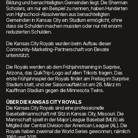
Bildung und benachteiligten Gemeinden liegt. Die Sherman
Scholars, um nur ein Beispiel zu nennen, haben Hunderten
von Highschool-Absolventen aus benachteiligten
Gemeinden in Kansas City ein Studium ermöglicht, ohne
dass sie Schulden machen mussten oder nur mit enorm
reduzierten Schulden.
Die Kansas City Royals wurden beim Aufbau dieser
Community-Marketing-Partnerschaft von Elevate
unterstützt.
Die Royals werden ab dem Frühjahrstraining in Surprise,
Arizona, das QuikTrip-Logo auf allen Trikots tragen. Das
erste Frühjahrsspiel der Royals findet am Freitag im Surprise
Stadium statt, und der Saisonauftakt ist am 28. März im
Kauffman Stadium gegen die Minnesota Twins.
ÜBER DIE KANSAS CITY ROYALS
Die Kansas City Royals sind eine professionelle
Baseballmannschaft mit Sitz in Kansas City, Missouri. Die
Mannschaft spielt in der Major League Baseball (MLB) als
Mitglied der Central Division der American League (AL). Die
Royals haben zweimal die World Series gewonnen, nämlich
1985 und 2015.