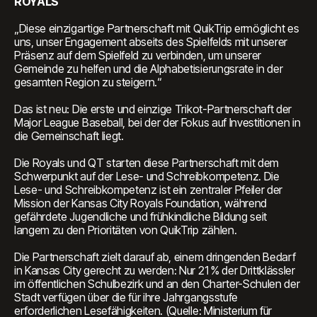
ROYALS
„Diese einzigartige Partnerschaft mit QuikTrip ermöglicht es
uns, unser Engagement abseits des Spielfelds mit unserer
Präsenz auf dem Spielfeld zu verbinden, um unserer
Gemeinde zu helfen und die Alphabetisierungsrate in der
gesamten Region zu steigern.“
Das ist neu: Die erste und einzige Trikot-Partnerschaft der
Major League Baseball, bei der der Fokus auf Investitionen in
die Gemeinschaft liegt.
Die Royals und QT starten diese Partnerschaft mit dem
Schwerpunkt auf der Lese- und Schreibkompetenz. Die
Lese- und Schreibkompetenz ist ein zentraler Pfeiler der
Mission der Kansas City Royals Foundation, während
gefährdete Jugendliche und frühkindliche Bildung seit
langem zu den Prioritäten von QuikTrip zählen.
Die Partnerschaft zielt darauf ab, einem dringenden Bedarf
in Kansas City gerecht zu werden: Nur 21 % der Drittklässler
im öffentlichen Schulbezirk und an den Charter-Schulen der
Stadt verfügen über die für ihre Jahrgangsstufe
erforderlichen Lesefähigkeiten. (Quelle: Ministerium für