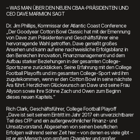
– WAS MAN ÜBER DEN NEUEN CBAA-PRÄSIDENTEN UND
CEO DAVE MARMION SAGT
Dr. Jim Phillips, Kommissar der Atlantic Coast Conference
„Der Goodyear Cotton Bowl Classic hat mit der Ernennung
von Dave zum Präsidenten und Geschäftsführer eine
hervorragende Wahl getroffen. Dave genießt großes
Ansehen und kann auf eine nachweisliche Erfolgsbilanz in
den Bereichen Innovation, Finanzmanagement und dem
Aufbau starker Beziehungen in der gesamten College-
Sportszene zurückblicken. Seine Erfahrung mit den College
Football Playoffs und im gesamten College-Sport wird ihm
zugutekommen, wenn er den Cotton Bowl in seine nächste
Ära führt. Herzlichen Glückwunsch an Dave und seine Frau
Allyson sowie ihre Söhne Zach und Owen zum Beginn
dieses neuen Kapitels.“
Rich Clark, Geschäftsführer, College Football Playoff
„Dave ist seit seinem Eintritt im Jahr 2017 ein unverzichtbarer
Teil des CFP und ein außergewöhnlicher Finanz- und
Umsatzvorstand. Abgesehen von seinen beruflichen
Erfolgen während seiner Zeit hier – von denen es viele gibt –
ist er ein Mensch von großem Charakter und großer