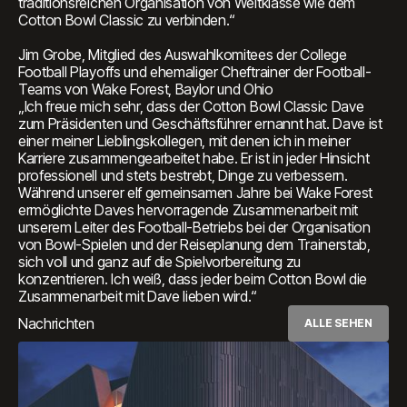
traditionsreichen Organisation von Weltklasse wie dem
Cotton Bowl Classic zu verbinden.“
Jim Grobe, Mitglied des Auswahlkomitees der College
Football Playoffs und ehemaliger Cheftrainer der Football-
Teams von Wake Forest, Baylor und Ohio
„Ich freue mich sehr, dass der Cotton Bowl Classic Dave
zum Präsidenten und Geschäftsführer ernannt hat. Dave ist
einer meiner Lieblingskollegen, mit denen ich in meiner
Karriere zusammengearbeitet habe. Er ist in jeder Hinsicht
professionell und stets bestrebt, Dinge zu verbessern.
Während unserer elf gemeinsamen Jahre bei Wake Forest
ermöglichte Daves hervorragende Zusammenarbeit mit
unserem Leiter des Football-Betriebs bei der Organisation
von Bowl-Spielen und der Reiseplanung dem Trainerstab,
sich voll und ganz auf die Spielvorbereitung zu
konzentrieren. Ich weiß, dass jeder beim Cotton Bowl die
Zusammenarbeit mit Dave lieben wird.“
Nachrichten
ALLE SEHEN