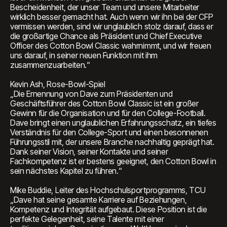
Bescheidenheit, der unser Team und unsere Mitarbeiter
wirklich besser gemacht hat. Auch wenn wir ihn bei der CFP
vermissen werden, sind wir unglaublich stolz darauf, dass er
die großartige Chance als Präsident und Chief Executive
Officer des Cotton Bowl Classic wahrnimmt, und wir freuen
uns darauf, in seiner neuen Funktion mit ihm
zusammenzuarbeiten.“
Kevin Ash, Rose-Bowl-Spiel
„Die Ernennung von Dave zum Präsidenten und
Geschäftsführer des Cotton Bowl Classic ist ein großer
Gewinn für die Organisation und für den College-Football.
Dave bringt einen unglaublichen Erfahrungsschatz, ein tiefes
Verständnis für den College-Sport und einen besonnenen
Führungsstil mit, der unsere Branche nachhaltig geprägt hat.
Dank seiner Vision, seiner Kontakte und seiner
Fachkompetenz ist er bestens geeignet, den Cotton Bowl in
sein nächstes Kapitel zu führen.“
Mike Buddie, Leiter des Hochschulsportprogramms, TCU
„Dave hat seine gesamte Karriere auf Beziehungen,
Kompetenz und Integrität aufgebaut. Diese Position ist die
perfekte Gelegenheit, seine Talente mit einer