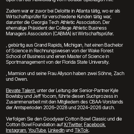
Zudem war er zuvor bei Deloitte in Atlanta tätig, wo er als
Wirtschaftsprüfer für verschiedene Kunden tätig war,
darunter die Georgia Tech Athletic Association. Der
ehemalige Präsident der College Athletic Business
Managers Association (CABMA) ist Wirtschaftsprüfer.
, gebürtig aus Grand Rapids, Michigan, hat einen Bachelor
of Science in Rechnungswesen von der Wake Forest
School of Business und einen Master of Science in
Sportmanagement von der Florida State University.
, Marmion und seine Frau Allyson haben zwei Söhne, Zach
und Owen.
Elevate Talent
, unter der Leitung der Senior-Partner Kyle
Bowlsby und Jeff Yocom, führte diesen Suchprozess in
Zusammenarbeit mit den Mitgliedern des CBAA-Vorstands
der Amtsperioden 2026–2028 und 2024–2026 durch.
Verfolgen Sie den Goodyear Cotton Bowl Classic und die
Cotton Bowl Foundation auf
X/Twitter
,
Facebook
,
Instagram
,
YouTube
,
LinkedIn
und
TikTok
.