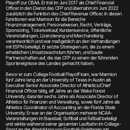
Playoff zur CBAA. Er trat im Juni 2017 als Chief Financial
Officer in den Dienst des CFP und übernahm im Juni 2022
zusätzlich die Funktion des Chief Revenue Officer. In diesen
Funktionen war Marmion für die Bereiche
Finanzmanagement, Personalwesen, Recht, Verträge,
Sponsoring, Ticketverkauf, Kundenservice, öffentliche
Veranstaltungen, Lizenzierung und Merchandising
verantwortlich und war maßgeblich an den Verhandlungen
mit ESPN beteiligt. Er setzte Strategien um, die zu einem
erheblichen Umsatzwachstum führten, und baute
Partnerschaften auf, die das CFP zu einem der führenden
Sportereignisse des Landes gemacht haben.
Bevor er zum College Football Playoff kam, war Marmion
fünf Jahre lang an der University of Texas in Austin als
Executive Senior Associate Director of Athletics/Chief
Financial Officer tätig, elf Jahre an der Wake Forest
University, darunter sechs Jahre als Associate Director of
Athletics für Finanzen und Verwaltung, sowie fünf Jahre als
Athletics Coordinator of Accounting an der Florida State
University. Er war an der Organisation mehrerer NCAA-
Veranstaltungen im Baseball, Softball und Fußball beteiligt
und wirkte während seiner gesamten Laufbahn im College-
Sport an der Abwicklung von Football-Spieltagen mit.