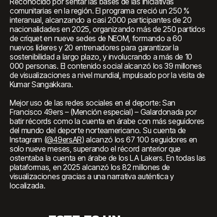
Reconocido por sentar las bases de las iniciativas
comunitarias en la región. El programa creció un 250 %
interanual, alcanzando a casi 2000 participantes de 20
nacionalidades en 2025, organizando más de 250 partidos
de críquet en nueve sedes de NEOM, formando a 60
nuevos líderes y 20 entrenadores para garantizar la
sostenibilidad a largo plazo, y involucrando a más de 10
000 personas. El contenido social alcanzó los 39 millones
de visualizaciones a nivel mundial, impulsado por la visita de
Kumar Sangakkara.
Mejor uso de las redes sociales en el deporte: San
Francisco 49ers – (Mención especial) – Galardonada por
batir récords como la cuenta en árabe con más seguidores
del mundo del deporte norteamericano. Su cuenta de
Instagram (
@49ersAR)
alcanzó los 67 100 seguidores en
solo nueve meses, superando el récord anterior que
ostentaba la cuenta en árabe de los LA Lakers. En todas las
plataformas, en 2025 alcanzó los 82 millones de
visualizaciones gracias a una narrativa auténtica y
localizada.