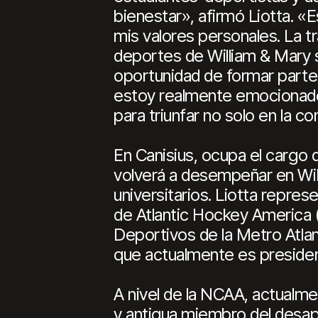
bienestar», afirmó Liotta. «
mis valores personales. La tr
deportes de William & Mary 
oportunidad de formar parte d
estoy realmente emocionado 
para triunfar no solo en la c
En Canisius, ocupa el cargo
volverá a desempeñar en Wil
universitarios. Liotta repre
de Atlantic Hockey America 
Deportivos de la Metro Atlant
que actualmente es presiden
A nivel de la NCAA, actualme
y antigua miembro del desapa