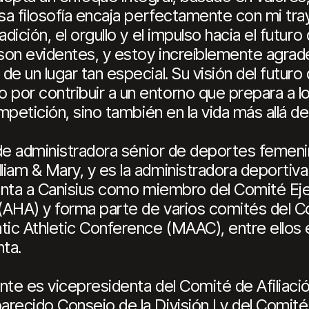
Esa filosofía encaja perfectamente con mi tra
adición, el orgullo y el impulso hacia el futu
son evidentes, y estoy increíblemente agrade
e un lugar tan especial. Su visión del futuro 
por contribuir a un entorno que prepara a l
ompetición, sino también en la vida más allá d
 de administradora sénior de deportes femen
liam & Mary, y es la administradora deportiv
senta a Canisius como miembro del Comité Eje
(AHA) y forma parte de varios comités del 
ic Athletic Conference (MAAC), entre ellos el
ta.
nte es vicepresidenta del Comité de Afiliació
recido Consejo de la División I y del Comité