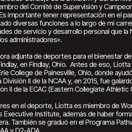
iembro del Comité de Supervisión y Campeon
 «Es importante tener representación en el p
 diversas funciones a lo largo de mi carrera
ades de servicio y desarrollo personal que la
los administradores».
tora adjunta de deportes para el bienestar d
ndlay, en Findlay, Ohio. Antes de eso, Liotta
ie College de Painesville, Ohio, donde ayudó 
 a la División II de la NCAA y, en 2015, fue ga
ión II de la ECAC (Eastern Collegiate Athleti
res en el deporte, Liotta es miembro de Wo
 Executive Institute, además de haber form
rrera. También se graduó en el Programa Path
AAA y D2-ADA.