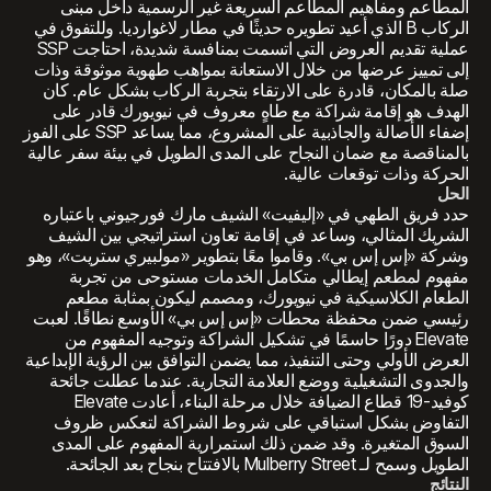
المطاعم ومفاهيم المطاعم السريعة غير الرسمية داخل مبنى
الركاب B الذي أعيد تطويره حديثًا في مطار لاغوارديا. وللتفوق في
عملية تقديم العروض التي اتسمت بمنافسة شديدة، احتاجت SSP
إلى تمييز عرضها من خلال الاستعانة بمواهب طهوية موثوقة وذات
صلة بالمكان، قادرة على الارتقاء بتجربة الركاب بشكل عام. كان
الهدف هو إقامة شراكة مع طاهٍ معروف في نيويورك قادر على
إضفاء الأصالة والجاذبية على المشروع، مما يساعد SSP على الفوز
بالمناقصة مع ضمان النجاح على المدى الطويل في بيئة سفر عالية
الحركة وذات توقعات عالية.
الحل
حدد فريق الطهي في «إليفيت» الشيف مارك فورجيوني باعتباره
الشريك المثالي، وساعد في إقامة تعاون استراتيجي بين الشيف
وشركة «إس إس بي». وقاموا معًا بتطوير «مولبيري ستريت»، وهو
مفهوم لمطعم إيطالي متكامل الخدمات مستوحى من تجربة
الطعام الكلاسيكية في نيويورك، ومصمم ليكون بمثابة مطعم
رئيسي ضمن محفظة محطات «إس إس بي» الأوسع نطاقًا. لعبت
Elevate دورًا حاسمًا في تشكيل الشراكة وتوجيه المفهوم من
العرض الأولي وحتى التنفيذ، مما يضمن التوافق بين الرؤية الإبداعية
والجدوى التشغيلية ووضع العلامة التجارية. عندما عطلت جائحة
كوفيد-19 قطاع الضيافة خلال مرحلة البناء، أعادت Elevate
التفاوض بشكل استباقي على شروط الشراكة لتعكس ظروف
السوق المتغيرة. وقد ضمن ذلك استمرارية المفهوم على المدى
الطويل وسمح لـ Mulberry Street بالافتتاح بنجاح بعد الجائحة.
النتائج