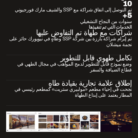
10
تم التوصل إلى اتفاق شراكة مع SSP والشيف مارك فورجيوني
5+
سنوات من النجاح التشغيلي
الخدمات التي تم تنفيذها
شراكات مع طهاة تم التفاوض عليها
تم إبرام شراكة بارزة بين شركة SSP وطاهٍ في نيويورك حائز على
نجمة ميشلان
تكامل طهوي قابل للتطوير
وضع نموذج قابل للتطوير لدمج المواهب في مجال الطهي في
قطاع الضيافة والسفر
إطلاق علامة تجارية بقيادة طاهٍ
نجحت في إحياء مطعم «مولبيري ستريت» كمطعم رئيسي في
المطار يعتمد على إبداع الطهاة