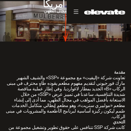
SSP أمريكا
شراكة
في
مجال
الطهي
مقدمة
تعاونت شركة «إليفيت» مع مجموعة «SSP» والشيف الشهير
مارك فورجيوني لتقديم مفهوم مطعم يقوده طاهٍ محترف في مبنى
الركاب «B» الجديد بمطار لاغوارديا. وفي إطار عملية مناقصة
شديدة التنافسية، ساعدنا في تمييز عرض «SSP» من خلال
الاستعانة بأفضل المواهب في مجال الطهي، مما أدى إلى إنشاء
مطعم «مولبيري ستريت»، وهو مطعم إيطالي متكامل الخدمات
صُمم ليكون ركيزة أساسية لبرنامج الأطعمة والمشروبات في مبنى
الركاب.
التحدي
كانت شركة SSP تتنافس على حقوق تطوير وتشغيل مجموعة من