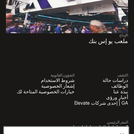
الإبداع
ملعب يو إس بنك
اكتشف
الشؤون القانونية
دراسات حالة
شروط الاستخدام
الوظائف
إشعار الخصوصية
نبذة عنا
خيارات الخصوصية المتاحة لك
أخبار ورؤى
GA | إحدى شركات Elevate
المقر الرئيسي
1 بنسلفانيا بلازا بنسلفانيا، جناح
4420، نيويورك، نيويورك 10119