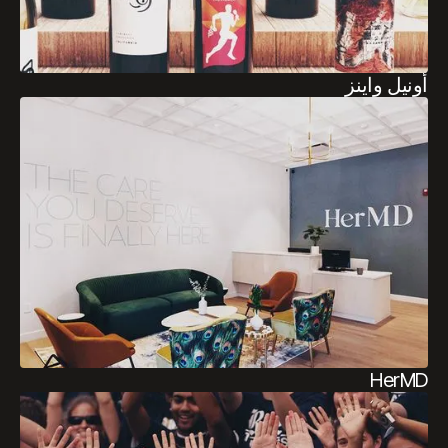
أونيل واينز
HerMD