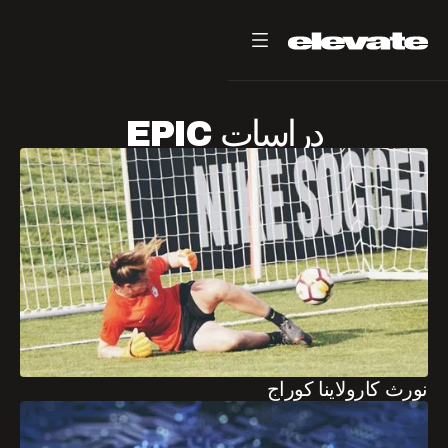
دراسات EPIC
نورث كارولاينا كوراج