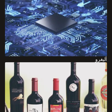
أليغرو