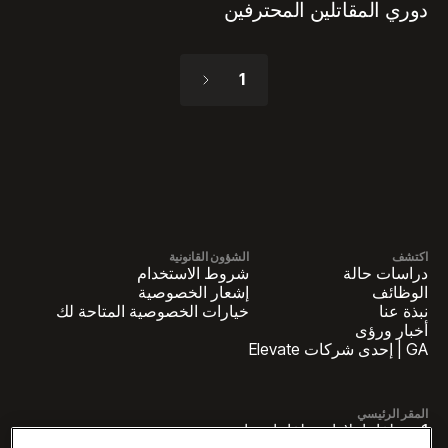
دوري المقاتلين المحترفين
1
اكتشف
الشؤون القانونية
دراسات حالة
شروط الاستخدام
الوظائف
إشعار الخصوصية
نبذة عنا
خيارات الخصوصية المتاحة لك
أخبار ورؤى
GA | إحدى شركات Elevate
المقر الرئيسي
1 بنسلفانيا بلازا بنسلفانيا، جناح