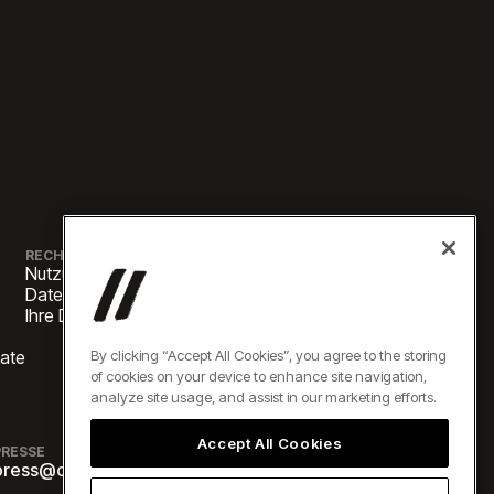
RECHTLICHES
Nutzungsbedingungen
Datenschutzerklärung
Ihre Datenschutzoptionen
By clicking “Accept All Cookies”, you agree to the storing
vate
of cookies on your device to enhance site navigation,
analyze site usage, and assist in our marketing efforts.
Accept All Cookies
Alle Rechte vorbehalten
PRESSE
press@oneelevate.com
©2026