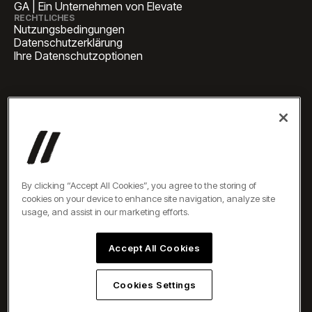
GA | Ein Unternehmen von Elevate
RECHTLICHES
Nutzungsbedingungen
Datenschutzerklärung
Ihre Datenschutzoptionen
HAUPTSITZ
1 Pennsylvania Plaza, Suite
4420, New York, NY 10119
GESCHÄFTLICHE ANFRAGEN
newbiz@oneelevate.com
PRESSE
press@oneelevate.com
Alle Rechte vorbehalten
By clicking “Accept All Cookies”, you agree to the storing of
©2026
cookies on your device to enhance site navigation, analyze site
usage, and assist in our marketing efforts.
Accept All Cookies
Cookies Settings
DE
DE
ES
AR